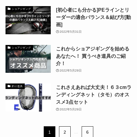
[初心者にも分かる]PEラインとリ
ショアジギング
ーダーの適合バランス＆結び方[動
画]
2022年5月31日
これからショアジギングを始める
ショアジギング
あなたへ！ 買うべき道具のご紹
介！
2022年5月29日
これさえあれば大丈夫！６３cmラ
釣り道具
ンディングネット（タモ）のオス
スメ3点セット
2022年5月29日
1
2
...
6