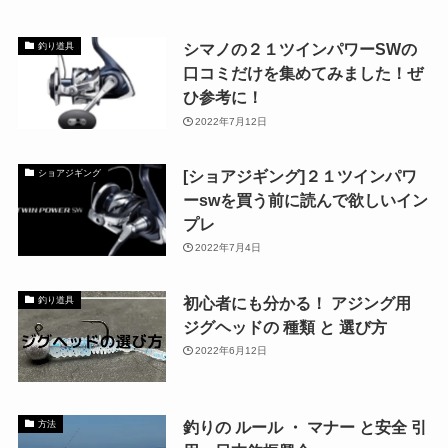
シマノの２１ツインパワーSWの
釣り道具
口コミだけを集めてみました！ぜ
ひ参考に！
2022年7月12日
[ショアジギング]２１ツインパワ
ショアジギング
ーswを買う前に読んで欲しいイン
プレ
2022年7月4日
初心者にも分かる！ アジング用
釣り道具
ジグヘッドの 種類 と 選び方
2022年6月12日
釣りの ルール ・ マナー と安全 引
方法