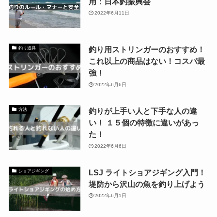
用：日本釣振興会
2022年6月11日
釣り用ストリンガーのおすすめ！
釣り道具
これ以上の商品はない！コスパ最
強！
2022年6月6日
釣りが上手い人と下手な人の違
方法
い！ １５個の特徴に違いがあっ
た！
2022年6月6日
LSJ ライトショアジギング入門！
ショアジギング
堤防から沢山の魚を釣り上げよう
2022年6月1日