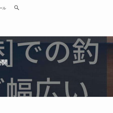
ール
公開