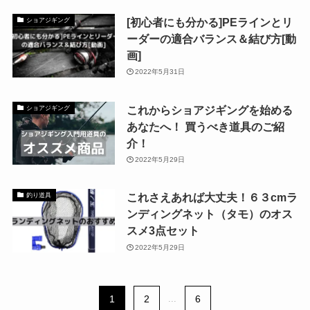
[初心者にも分かる]PEラインとリ
ショアジギング
ーダーの適合バランス＆結び方[動
画]
2022年5月31日
これからショアジギングを始める
ショアジギング
あなたへ！ 買うべき道具のご紹
介！
2022年5月29日
これさえあれば大丈夫！６３cmラ
釣り道具
ンディングネット（タモ）のオス
スメ3点セット
2022年5月29日
1
2
...
6