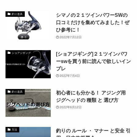
シマノの２１ツインパワーSWの
釣り道具
口コミだけを集めてみました！ぜ
ひ参考に！
2022年7月12日
[ショアジギング]２１ツインパワ
ショアジギング
ーswを買う前に読んで欲しいイン
プレ
2022年7月4日
初心者にも分かる！ アジング用
釣り道具
ジグヘッドの 種類 と 選び方
2022年6月12日
釣りの ルール ・ マナー と安全 引
方法