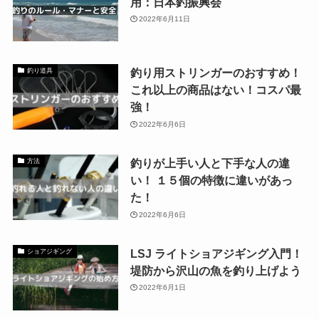
用：日本釣振興会
2022年6月11日
釣り用ストリンガーのおすすめ！
釣り道具
これ以上の商品はない！コスパ最
強！
2022年6月6日
釣りが上手い人と下手な人の違
方法
い！ １５個の特徴に違いがあっ
た！
2022年6月6日
LSJ ライトショアジギング入門！
ショアジギング
堤防から沢山の魚を釣り上げよう
2022年6月1日